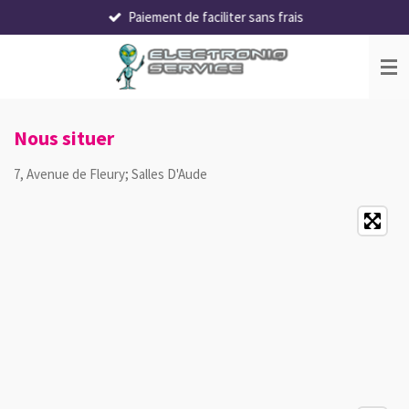
Paiement de faciliter sans frais
Passer
au
contenu
principal
Nous situer
7, Avenue de Fleury; Salles D'Aude